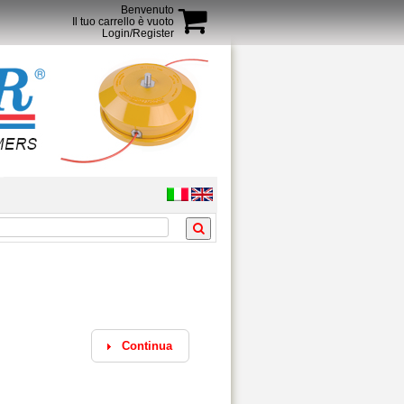
Benvenuto
Il tuo carrello è vuoto
Login/Register
Continua