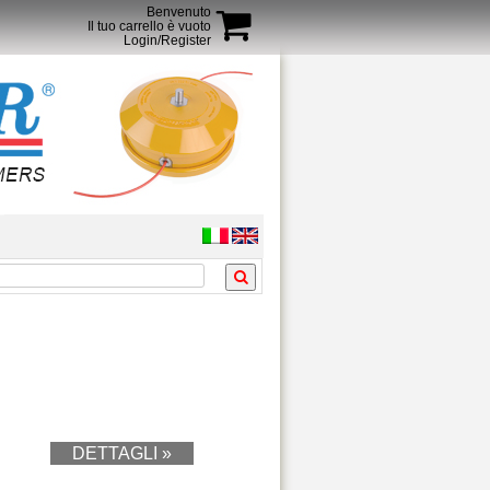
Benvenuto
Il tuo carrello è vuoto
Login/Register
DETTAGLI »